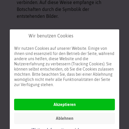
verbinden. Auf diese Weise empfange ich
Botschaften durch die Symbolik der
entstehenden Bilder.
Wir benutzen Cookies
Neueste Beiträge
Wir nutzen Cookies auf unserer Website. Einige von
ihnen sind essenziell für den Betrieb der Seite, während
andere uns helfen, diese Website und die
Nutzererfahrung zu verbessern (Tracking Cookies). Sie
können selbst entscheiden, ob Sie die Cookies zulassen
"Das innere Kind"
möchten. Bitte beachten Sie, dass bei einer Ablehnung
womöglich nicht mehr alle Funktionalitäten der Seite
zur Verfügung stehen.
Der intuitive Schaffensweg
Akzeptieren
Der Innere Schutzraum -
Wasserdrache
Ablehnen